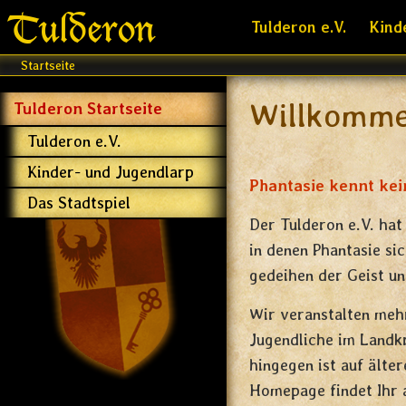
Tulderon
Tulderon e.V.
Kind
Startseite
Willkomme
Tulderon Startseite
Tulderon e.V.
Kinder- und Jugendlarp
Phantasie kennt kei
Das Stadtspiel
Der Tulderon e.V. hat
in denen Phantasie si
gedeihen der Geist un
Wir veranstalten mehr
Jugendliche im Landk
hingegen ist auf älte
Homepage findet Ihr a