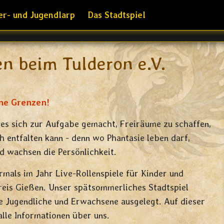
er- und Jugendlarp
Das Stadtspiel
n beim Tulderon e.V.
ne Grenzen!
 es sich zur Aufgabe gemacht, Freiräume zu schaffen,
ch entfalten kann - denn wo Phantasie leben darf,
d wachsen die Persönlichkeit.
mals im Jahr Live-Rollenspiele für Kinder und
reis Gießen. Unser spätsommerliches Stadtspiel
re Jugendliche und Erwachsene ausgelegt. Auf dieser
lle Informationen über uns.