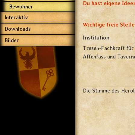
Du hast eigene Idee
Bewohner
Interaktiv
Wichtige freie Stell
Downloads
Institution
Bilder
Tresen-Fachkraft für
Affenfass und Tavern
Die Stimme des Herol