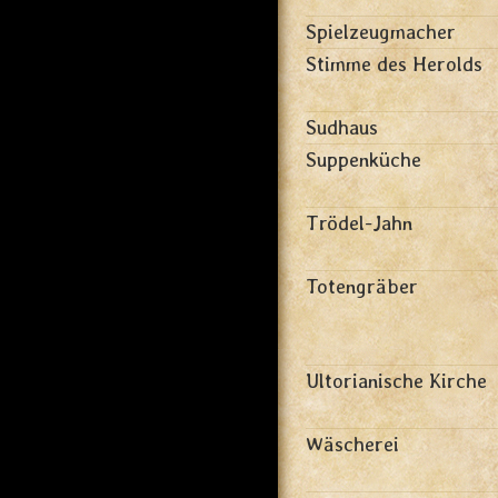
Spielzeugmacher
Stimme des Herolds
Sudhaus
Suppenküche
Trödel-Jahn
Totengräber
Ultorianische Kirche
Wäscherei