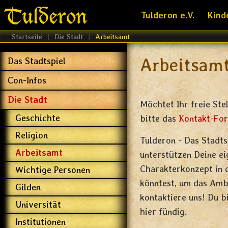
Tulderon
Tulderon e.V.
Kind
Startseite
|
Die Stadt
|
Arbeitsamt
Arbeitsamt
Das Stadtspiel
Con-Infos
Die Stadt
Möchtet Ihr freie Ste
Geschichte
bitte das
Kontakt-Fo
Religion
Tulderon - Das Stadt
Arbeitsamt
unterstützen Deine eig
Charakterkonzept in d
Wichtige Personen
könntest, um das Ambi
Gilden
kontaktiere uns! Du b
Universität
hier fündig.
Institutionen