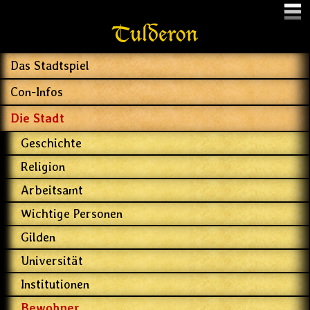
Menu
Tulderon
Das Stadtspiel
Con-Infos
Die Stadt
Geschichte
Religion
Arbeitsamt
Wichtige Personen
Gilden
Universität
Institutionen
Bewohner